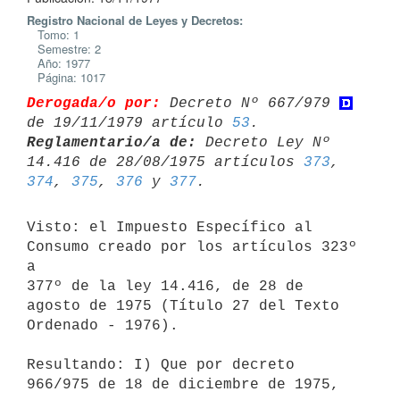
Registro Nacional de Leyes y Decretos:
Tomo: 1
Semestre: 2
Año: 1977
Página: 1017
Derogada/o por:
 Decreto Nº 667/979 
de 19/11/1979 artículo 
53
Reglamentario/a de:
 Decreto Ley Nº 
14.416 de 28/08/1975 artículos 
373
, 
374
, 
375
, 
376
 y 
377
Visto: el Impuesto Específico al 
Consumo creado por los artículos 323º 
a

377º de la ley 14.416, de 28 de 
agosto de 1975 (Título 27 del Texto

Ordenado - 1976).

Resultando: I) Que por decreto 
966/975 de 18 de diciembre de 1975, 