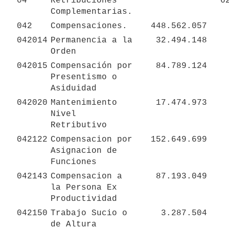
04
Retribuciones 
6
Complementarias.
042
Compensaciones.
448.562.057
042014
Permanencia a la 
32.494.148
Orden
042015
Compensación por 
84.789.124
Presentismo o 
Asiduidad
042020
Mantenimiento 
17.474.973
Nivel 
Retributivo
042122
Compensacion por 
152.649.699
Asignacion de 
Funciones
042143
Compensacion a 
87.193.049
la Persona Ex 
Productividad
042150
Trabajo Sucio o 
3.287.504
de Altura