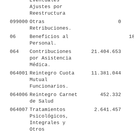
Eventuales 
Ajustes por 
Reestructura
099000
Otras 
0
Retribuciones.
06
Beneficios al 
1
Personal.
064
Contribuciones 
21.404.653
por Asistencia 
Médica.
064001
Reintegro Cuota 
11.381.044
Mutual 
Funcionarios.
064006
Reintegro Carnet 
452.332
de Salud
064007
Tratamientos 
2.641.457
Psicológicos,  
Integrales y 
Otros