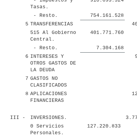
 - Impuestos y 
910.693.324
Tasas.
 - Resto.
754.161.528
5
TRANSFERENCIAS
4
515 Al Gobierno 
401.771.760
Central.
 - Resto.
7.304.168
6
INTERESES Y 
OTROS GASTOS DE 
LA DEUDA
7
GASTOS NO 
CLASIFICADOS
8
APLICACIONES 
1
FINANCIERAS
III - 
INVERSIONES.
3.7
0 Servicios 
127.220.833 
Personales.