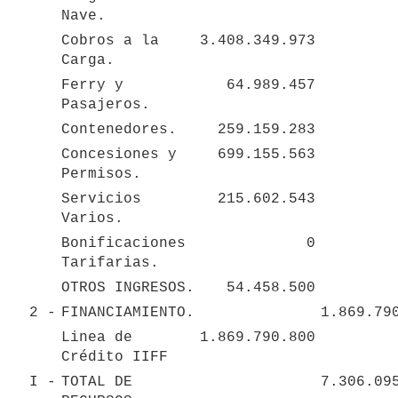
Nave.
Cobros a la 
3.408.349.973
Carga.
Ferry y 
64.989.457
Pasajeros.
Contenedores.
259.159.283
Concesiones y 
699.155.563
Permisos.
Servicios 
215.602.543
Varios.
Bonificaciones 
0
Tarifarias.
OTROS INGRESOS.
54.458.500
2 - 
FINANCIAMIENTO.
1.869.79
Linea de 
1.869.790.800
Crédito IIFF 
I - 
TOTAL DE 
7.306.09