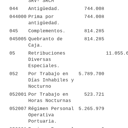
SRV- SRCM
044
Antigüedad.
744.008
044000
Prima por 
744.008
antigüedad.
045
Complementos.
814.285
045005
Quebranto de 
814.285
Caja.
05
Retribuciones 
11.055.
Diversas 
Especiales.
052
Por Trabajo en 
5.789.700
Días Inhabiles y 
Nocturno
052001
Por Trabajo en 
523.721
Horas Nocturnas
052007
Régimen Personal 
5.265.979
Operativa 
Portuaria.