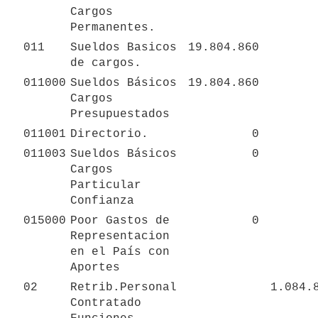
Cargos 
Permanentes.
011
Sueldos Basicos 
19.804.860
de cargos.
011000
Sueldos Básicos 
19.804.860
Cargos 
Presupuestados
011001
Directorio.
0
011003
Sueldos Básicos 
0
Cargos 
Particular 
Confianza
015000
Poor Gastos de 
0
Representacion 
en el País con 
Aportes
02
Retrib.Personal 
1.084.
Contratado 