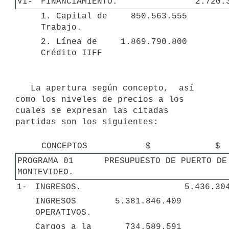
VI-
FINANCIAMIENTO.
2.720.
1. Capital de 
850.563.555
Trabajo.
2. Línea de 
1.869.790.800
Crédito IIFF
   La apertura según concepto,  así 
como los niveles de precios a los 
cuales se expresan las citadas 
partidas son los siguientes:

CONCEPTOS
$
$
PROGRAMA 01      PRESUPUESTO DE PUERTO DE 
MONTEVIDEO.
1-
INGRESOS.
5.436.30
INGRESOS 
5.381.846.409
OPERATIVOS.
Cargos a la 
734.589.591