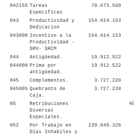
042155
Tareas 
70.673.560
Especificas
043
Productividad y 
154.814.153
Dedicacion 
043000
Incentivo a la 
154.814.153
Productividad - 
SRV- SRCM
044
Antigüedad.
19.912.522
044000
Prima por 
19.912.522
antigüedad.
045
Complementos.
3.727.228
045005
Quebranto de 
3.727.228
Caja.
05
Retribuciones 
4
Diversas 
Especiales.
052
Por Trabajo en 
239.849.326
Días Inhabiles y 