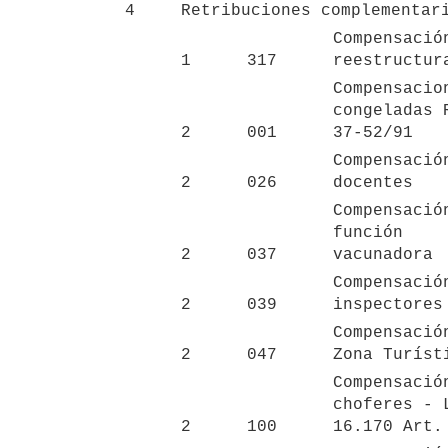
4
Retribuciones complementar
Compensación
1
317
reestructur
Compensacion
congeladas R
2
001
37-52/91
Compensación
2
026
docentes
Compensación
función 
2
037
vacunadora
Compensación
2
039
inspectores
Compensación
2
047
Zona Turíst
Compensación
choferes - L
2
100
16.170 Art.