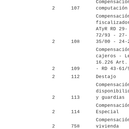
Compensación
2
107
computación
Compensación
fiscalizador
ATyR RD 29-
72/93 - 27-
2
108
35/00 - 24-
Compensación
cajeros - Le
16.226 Art. 
2
109
- RD 43-61/
2
112
Destajo
Compensación
disponibilid
2
113
y guardias
Compensación
2
114
Especial
Compensación
2
758
vivienda