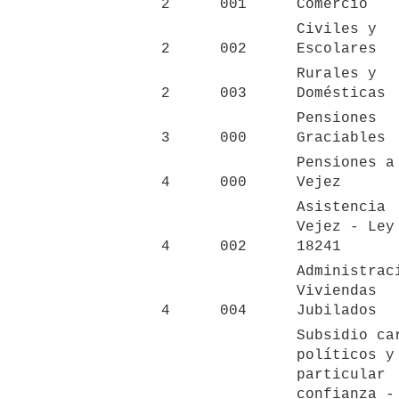
2
001
Comercio
Civiles y 
2
002
Escolares
Rurales y 
2
003
Domésticas
Pensiones 
3
000
Graciables
Pensiones a 
4
000
Vejez
Asistencia 
Vejez - Ley 
4
002
18241
Administraci
Viviendas 
4
004
Jubilados
Subsidio car
políticos y 
particular 
confianza - 