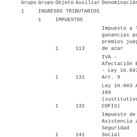
Grupo
Grupo
Objeto
Auxiliar
Denominació
1
INGRESOS TRIBUTARIOS
1
IMPUESTOS
Impuesto a l
ganancias po
premios jueg
1
113
de azar
IVA - 
Afectación B
- Ley 16.697
1
131
Art. 9
Ley 18.083 A
109 
(sustitutivo
1
132
COFIS)
Impuesto de 
Asistencia a
Seguridad 
1
141
Social