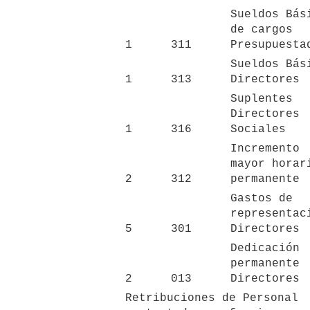
Sueldos Bási
de cargos 
1
311
Presupuesta
Sueldos Bási
1
313
Directores
Suplentes 
Directores 
1
316
Sociales
Incremento 
mayor horari
2
312
permanente
Gastos de 
representaci
5
301
Directores
Dedicación 
permanente 
2
013
Directores
Retribuciones de Personal 