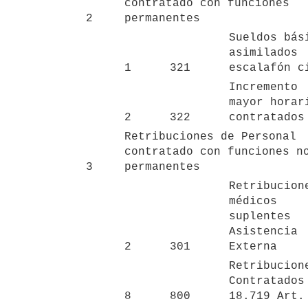
contratado con funciones 
2
permanentes
Sueldos bási
asimilados 
1
321
escalafón c
Incremento 
mayor horari
2
322
contratados
Retribuciones de Personal 
contratado con funciones no
3
permanentes
Retribucione
médicos 
suplentes 
Asistencia 
2
301
Externa
Retribucione
Contratados 
8
800
18.719 Art.