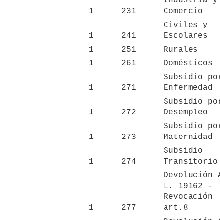
Industria y 
1
231
Comercio
Civiles y 
1
241
Escolares
1
251
Rurales
1
261
Domésticos
Subsidio por
1
271
Enfermedad
Subsidio por
1
272
Desempleo
Subsidio por
1
273
Maternidad
Subsidio 
1
274
Transitorio
Devolución A
L. 19162 - 
Revocación 
1
277
art.8