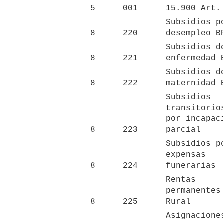
5
001
15.900 Art.
Subsidios po
8
220
desempleo B
Subsidios de
8
221
enfermedad 
Subsidios de
8
222
maternidad 
Subsidios 
transitorios
por incapaci
8
223
parcial
Subsidios po
expensas 
8
224
funerarias
Rentas 
permanentes 
8
225
Rural
Asignaciones