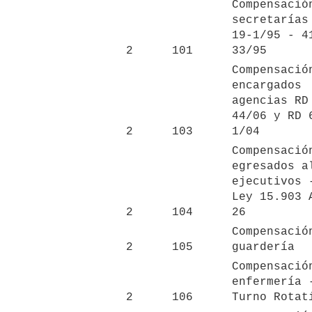
Compensación
secretarías 
19-1/95 - 4
2
101
33/95
Compensación
encargados 
agencias RD
44/06 y RD 
2
103
1/04
Compensación
egresados al
ejecutivos -
Ley 15.903 A
2
104
26
Compensación
2
105
guardería
Compensación
enfermería -
2
106
Turno Rotat