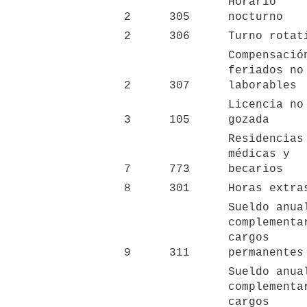
Horario 
2
305
nocturno
2
306
Turno rotat
Compensación
feriados no 
2
307
laborables
Licencia no 
3
105
gozada
Residencias 
médicas y 
7
773
becarios
8
301
Horas extra
Sueldo anual
complementar
cargos 
9
311
permanentes
Sueldo anual
complementar
cargos 