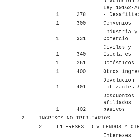
Devolución A
Ley 19162-Ar
1
278
- Desafilia
1
300
Convenios
Industria y 
1
331
Comercio
Civiles y 
1
340
Escolares
1
361
Domésticos
1
400
Otros ingre
Devolución 
1
401
cotizantes 
Descuentos 
afiliados 
1
402
pasivos
2
INGRESOS NO TRIBUTARIOS
2
INTERESES, DIVIDENDOS Y OT
Intereses 