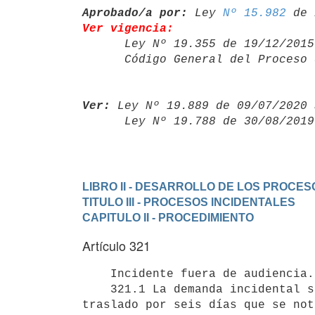
Aprobado/a por:
 Ley 
Nº 15.982
Ver vigencia:

      Ley Nº 19.355 de 19/12/20
      Código General del Proce
Ver:
 Ley Nº 19.889 de 09/07/2020 
      Ley Nº 19.788 de 30/08/20
LIBRO II - DESARROLLO DE LOS PROCES
TITULO III - PROCESOS INCIDENTALES
CAPITULO II - PROCEDIMIENTO
Artículo 321
    Incidente fuera de audiencia.-

    321.1 La demanda incidental se planteará por escrito, dándose un

traslado por seis días que se not