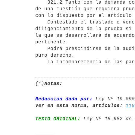
    321.2 Tanto con la demanda como con la contestación, si se tratare

de una cuestión que requiera prue
con lo dispuesto por el artículo 
    Contestado el traslado o vencido el término, el tribunal ordenará el

diligenciamiento de la prueba si 
la que se desarrollará de acuerdo
pertinente.

    Podrá prescindirse de la audiencia cuando se tratare de asuntos de

puro derecho.

    La incomparecencia de las 
(*)
Notas:
Redacción dada por:
 Ley Nº 19.090
Ver en esta norma, artículos:
118
TEXTO ORIGINAL:
 Ley Nº 15.982 de 