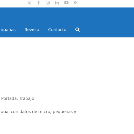
Twitter
Facebook
Instagram
LinkedIn
YouTube
RSS
mpañas
Revista
Contacto
,
Portada
,
Trabajo
ional con datos de micro, pequeñas y