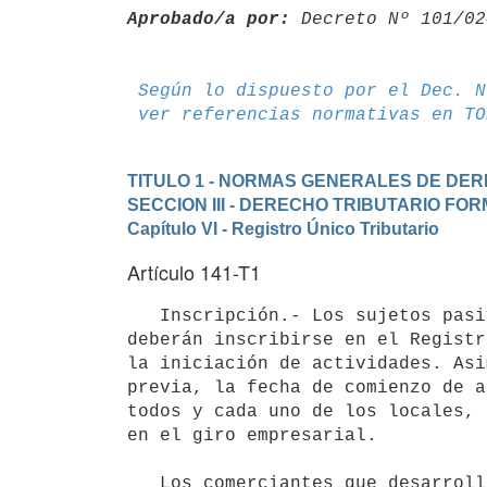
Aprobado/a por:
 Decreto Nº 101/02
Según lo dispuesto por el Dec. N
ver referencias normativas en TO
TITULO 1 - NORMAS GENERALES DE DE
SECCION III - DERECHO TRIBUTARIO FO
Capítulo VI - Registro Único Tributario
Artículo 141-T1
   Inscripción.- Los sujetos pasivos de tributos administrados por la Dirección General Impositiva (DGI) 
deberán inscribirse en el Registr
la iniciación de actividades. Asi
previa, la fecha de comienzo de a
todos y cada uno de los locales, 
en el giro empresarial.

   Los comerciantes que desarrollen actividades en la vía pública están obligados a exhibir en el lugar en 