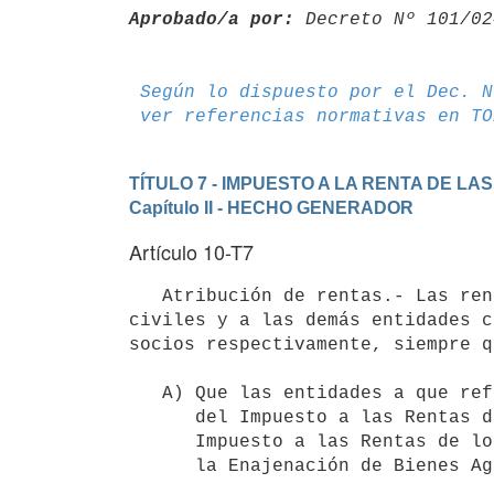
Aprobado/a por:
 Decreto Nº 101/02
Según lo dispuesto por el Dec. N
ver referencias normativas en TO
TÍTULO 7 - IMPUESTO A LA RENTA DE LAS
Capítulo II - HECHO GENERADOR
Artículo 10-T7
   Atribución de rentas.- Las rentas correspondientes a las sucesiones, a los condominios, a las sociedades 
civiles y a las demás entidades c
socios respectivamente, siempre q
   A) Que las entidades a que refiere este artículo no sean contribuyentes

      del Impuesto a las Rentas de las Actividades Económicas (IRAE), del

      Impuesto a las Rentas de los No Residentes (IRNR) ni del Impuesto a    

      la Enajenación de Bienes Agropecuarios (IMEBA).
