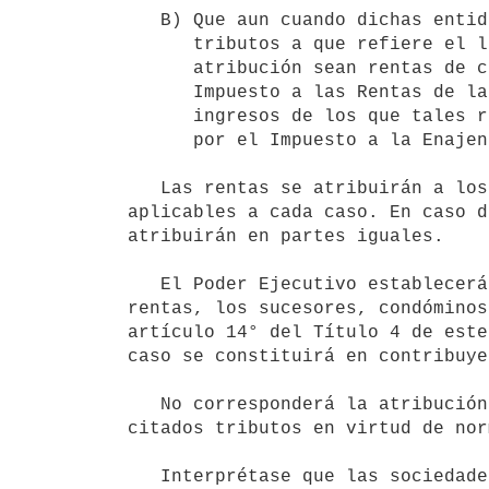
   B) Que aun cuando dichas entidades sean contribuyentes de alguno de los

      tributos a que refiere el literal anterior, las rentas objeto de

      atribución sean rentas de capital o de trabajo no alcanzadas por el

      Impuesto a las Rentas de las Actividades Económicas (IRAE) y los

      ingresos de los que tales rentas deriven no se encuentren gravados             

      por el Impuesto a la Enajenación de Bienes Agropecuarios (IMEBA).

   Las rentas se atribuirán a los sucesores, condóminos o socios, respectivamente según las normas o contratos 
aplicables a cada caso. En caso d
atribuirán en partes iguales.

   El Poder Ejecutivo establecerá las formas de determinación de las rentas atribuidas. Respecto a estas 
rentas, los sucesores, condóminos
artículo 14° del Título 4 de este
caso se constituirá en contribuye
   No corresponderá la atribución de rentas en aquellos casos en que la entidad estuviera exonerada de los 
citados tributos en virtud de nor
   Interprétase que las sociedades conyugales, reguladas por los artículos 1938° a 2018° del Código Civil, no 