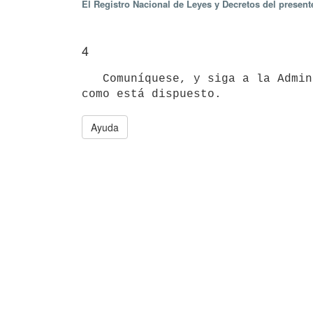
El Registro Nacional de Leyes y Decretos del presen
4
   Comuníquese, y siga a la Administración Nacional de Puertos a fin de notificar al interesado y proceder 
Ayuda