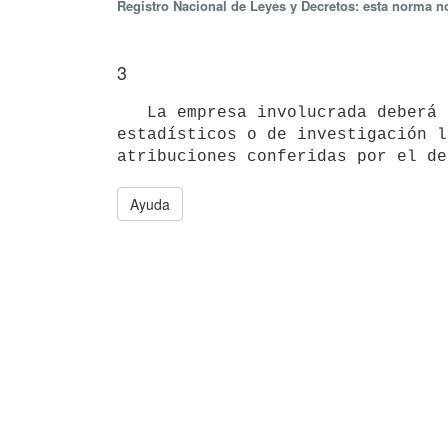
Registro Nacional de Leyes y Decretos: esta norma no
3
   La empresa involucrada deberá cumplir con todas las obligaciones de información que, con fines técnicos, 
estadísticos o de investigación l
atribuciones conferidas por el de
Ayuda