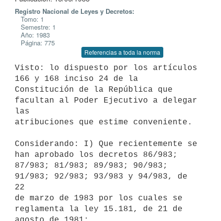
Registro Nacional de Leyes y Decretos:
Tomo: 1
Semestre: 1
Año: 1983
Página: 775
Referencias a toda la norma
Visto: lo dispuesto por los artículos 
166 y 168 inciso 24 de la

Constitución de la República que 
facultan al Poder Ejecutivo a delegar 
las

atribuciones que estime conveniente.

Considerando: I) Que recientemente se 
han aprobado los decretos 86/983;

87/983; 81/983; 89/983; 90/983; 
91/983; 92/983; 93/983 y 94/983, de 
22

de marzo de 1983 por los cuales se 
reglamenta la ley 15.181, de 21 de

agosto de 1981;
