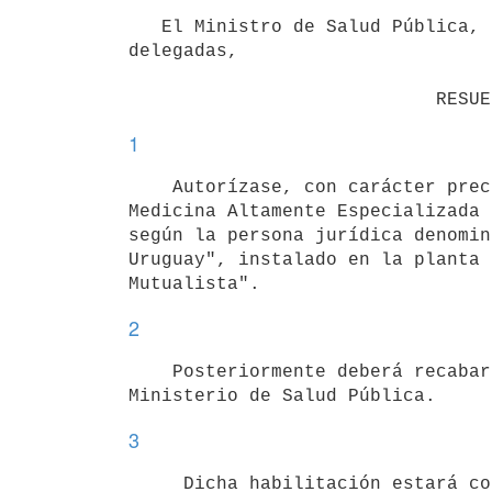
   El Ministro de Salud Pública, en ejercicio de las atribuciones

delegadas,

1
    Autorízase, con carácter precario la creación de un Instituto de

Medicina Altamente Especializada 
según la persona jurídica denomin
Uruguay", instalado en la planta 
2
    Posteriormente deberá recabarse la correspondiente habilitación del

3
     Dicha habilitación estará condicionada a los siguientes aspectos:
