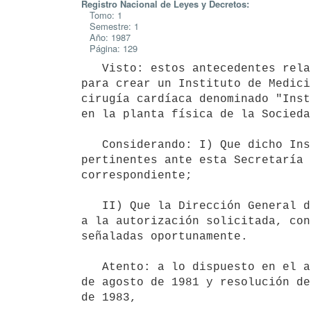
Registro Nacional de Leyes y Decretos:
Tomo: 1
Semestre: 1
Año: 1987
Página: 129
   Visto: estos antecedentes relacionados con la solicitud de autorización

para crear un Instituto de Medici
cirugía cardíaca denominado "Inst
en la planta física de la Socieda
   Considerando: I) Que dicho Instituto ha realizado todas las gestiones

pertinentes ante esta Secretaría 
correspondiente;

   II) Que la Dirección General de la Salud considera conveniente acceder

a la autorización solicitada, con
señaladas oportunamente.

   Atento: a lo dispuesto en el artículo 14 del decreto ley 15.181 de 21

de agosto de 1981 y resolución de
de 1983,
