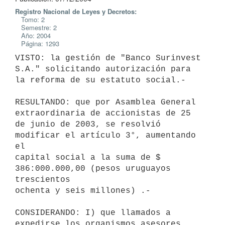
Registro Nacional de Leyes y Decretos:
Tomo: 2
Semestre: 2
Año: 2004
Página: 1293
VISTO: la gestión de "Banco Surinvest 
S.A." solicitando autorización para

la reforma de su estatuto social.-

RESULTANDO: que por Asamblea General 
extraordinaria de accionistas de 25

de junio de 2003, se resolvió 
modificar el artículo 3°, aumentando 
el

capital social a la suma de $ 
386:000.000,00 (pesos uruguayos 
trescientos

ochenta y seis millones) .-

CONSIDERANDO: I) que llamados a 
expedirse los organismos asesores
