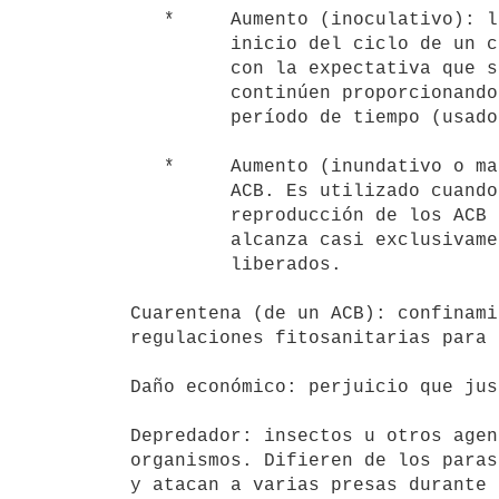
   *     Aumento (inoculativo): liberación de un número reducido de ACB al

         inicio del ciclo de un cultivo (o de la aparición de una plaga)

         con la expectativa que se reproduzcan y sus descendientes

         continúen proporcionando control de la plaga por un extenso

         período de tiempo (usado en invernaderos).

   *     Aumento (inundativo o masivo): liberación de un gran número de

         ACB. Es utilizado cuando probablemente ocurra una reducida

         reproducción de los ACB liberados, y el control de las plagas se

         alcanza casi exclusivamente con la acción de los individuos

         liberados.

Cuarentena (de un ACB): confinami
regulaciones fitosanitarias para 
Daño económico: perjuicio que jus
Depredador: insectos u otros agen
organismos. Difieren de los paras
y atacan a varias presas durante 