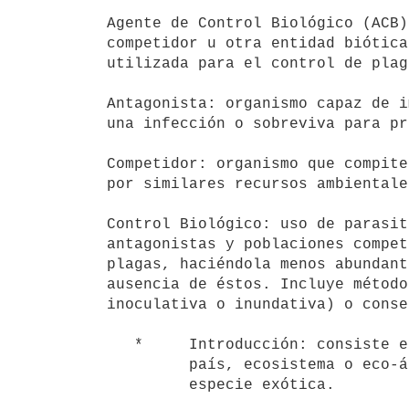
Agente de Control Biológico (ACB)
competidor u otra entidad biótica
utilizada para el control de plaga
Antagonista: organismo capaz de i
una infección o sobreviva para pr
Competidor: organismo que compite
por similares recursos ambientales
Control Biológico: uso de parasit
antagonistas y poblaciones compet
plagas, haciéndola menos abundant
ausencia de éstos. Incluye método
inoculativa o inundativa) o conse
   *     Introducción: consiste en introducir una especie no nativa a un

         país, ecosistema o eco-área generalmente para controlar una

         especie exótica.
