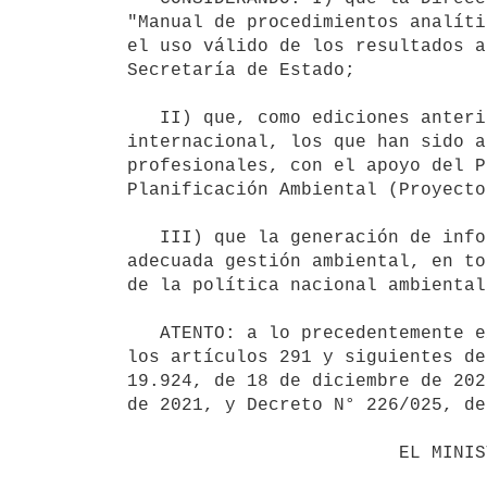
"Manual de procedimientos analíti
el uso válido de los resultados a
Secretaría de Estado;

   II) que, como ediciones anteriores, el referido Manual se basa en métodos estandarizados de aceptación 
internacional, los que han sido a
profesionales, con el apoyo del P
Planificación Ambiental (Proyecto
   III) que la generación de información ambiental debe realizarse sobre bases que ofrezcan garantías para una 
adecuada gestión ambiental, en to
de la política nacional ambiental
   ATENTO: a lo precedentemente expuesto y lo dispuesto por la Ley N° 17.283, de 28 de noviembre de 2000, por 
los artículos 291 y siguientes de
19.924, de 18 de diciembre de 202
de 2021, y Decreto N° 226/025, de
                         EL MINISTRO DE AMBIENTE
