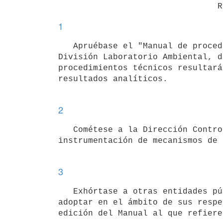
1
   Apruébase el "Manual de procedimientos analíticos para muestras ambientales", 4° edición, elaborado por la 
División Laboratorio Ambiental, d
procedimientos técnicos resultará
resultados analíticos.

2
   Cométese a la Dirección Control y Evaluación Ambiental la publicación del referido Manual y la 
instrumentación de mecanismos de 
3
   Exhórtase a otras entidades públicas que realicen análisis de laboratorio en matrices ambientales, a 
adoptar en el ámbito de sus respe
edición del Manual al que refiere