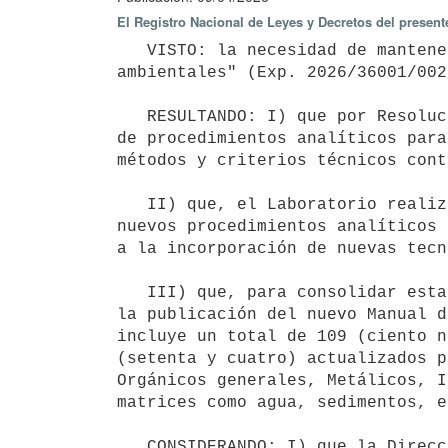
El Registro Nacional de Leyes y Decretos del present
   VISTO: la necesidad de mantener actualizado el "Manual de procedimientos analíticos para muestras 
ambientales" (Exp. 2026/36001/002
   RESULTANDO: I) que por Resolución Ministerial N° 1648/017, de 26 de octubre de 2017, se aprobó el "Manual 
de procedimientos analíticos para
métodos y criterios técnicos cont
   II) que, el Laboratorio realiza un trabajo permanente y constante en la actualización y elaboración de 
nuevos procedimientos analíticos 
a la incorporación de nuevas tecn
   III) que, para consolidar esta actualización y ampliación de procedimientos analíticos, resulta necesario 
la publicación del nuevo Manual d
incluye un total de 109 (ciento n
(setenta y cuatro) actualizados p
Orgánicos generales, Metálicos, I
matrices como agua, sedimentos, e
   CONSIDERANDO: I) que la Dirección Nacional de Calidad y Evaluación Ambiental solicita la aprobación del 