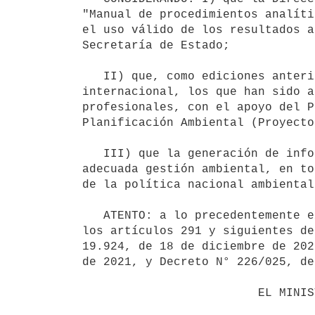
"Manual de procedimientos analíti
el uso válido de los resultados a
Secretaría de Estado;

   II) que, como ediciones anteriores, el referido Manual se basa en métodos estandarizados de aceptación 
internacional, los que han sido a
profesionales, con el apoyo del P
Planificación Ambiental (Proyecto
   III) que la generación de información ambiental debe realizarse sobre bases que ofrezcan garantías para una 
adecuada gestión ambiental, en to
de la política nacional ambiental
   ATENTO: a lo precedentemente expuesto y lo dispuesto por la Ley N° 17.283, de 28 de noviembre de 2000, por 
los artículos 291 y siguientes de
19.924, de 18 de diciembre de 202
de 2021, y Decreto N° 226/025, de
                         EL MINISTRO DE AMBIENTE
