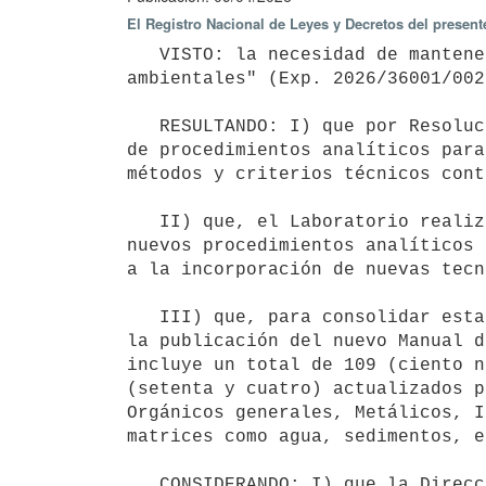
El Registro Nacional de Leyes y Decretos del present
   VISTO: la necesidad de mantener actualizado el "Manual de procedimientos analíticos para muestras 
ambientales" (Exp. 2026/36001/002
   RESULTANDO: I) que por Resolución Ministerial N° 1648/017, de 26 de octubre de 2017, se aprobó el "Manual 
de procedimientos analíticos para
métodos y criterios técnicos cont
   II) que, el Laboratorio realiza un trabajo permanente y constante en la actualización y elaboración de 
nuevos procedimientos analíticos 
a la incorporación de nuevas tecn
   III) que, para consolidar esta actualización y ampliación de procedimientos analíticos, resulta necesario 
la publicación del nuevo Manual d
incluye un total de 109 (ciento n
(setenta y cuatro) actualizados p
Orgánicos generales, Metálicos, I
matrices como agua, sedimentos, e
   CONSIDERANDO: I) que la Dirección Nacional de Calidad y Evaluación Ambiental solicita la aprobación del 