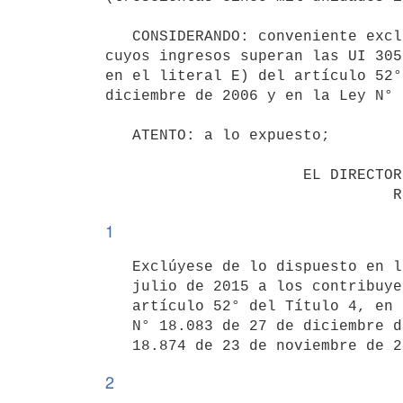
   CONSIDERANDO: conveniente excluir de la Resolución N° 3012/2015 de 30 de julio de 2015 a los contribuyentes 
cuyos ingresos superan las UI 305
en el literal E) del artículo 52°
diciembre de 2006 y en la Ley N° 
   ATENTO: a lo expuesto;

                      EL DIRECTOR GENERAL DE RENTAS

1
   Exclúyese de lo dispuesto en la Resolución N° 3012/2015 de 30 de

   julio de 2015 a los contribuyentes comprendidos en el literal E) del

   artículo 52° del Título 4, en los artículos 70 y siguientes de la Ley

   N° 18.083 de 27 de diciembre de 2006 (Monotributo) y en la Ley N°

2