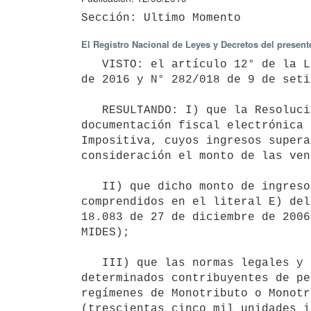
El Registro Nacional de Leyes y Decretos del presen
   VISTO: el artículo 12° de la Ley N° 17.651 de 4 de junio de 2003, los Decretos N° 388/016 de 9 de diciembre 
de 2016 y N° 282/018 de 9 de seti
   RESULTANDO: I) que la Resolución referida dispuso un cronograma para la postulación al régimen de 
documentación fiscal electrónica 
Impositiva, cuyos ingresos supera
consideración el monto de las ven
   II) que dicho monto de ingresos corresponde al límite máximo que pueden obtener los contribuyentes 
comprendidos en el literal E) del
18.083 de 27 de diciembre de 2006
MIDES);

   III) que las normas legales y reglamentarias mencionadas en el Visto, prevén la posibilidad para 
determinados contribuyentes de pe
regímenes de Monotributo o Monotr
(trescientas cinco mil unidades i