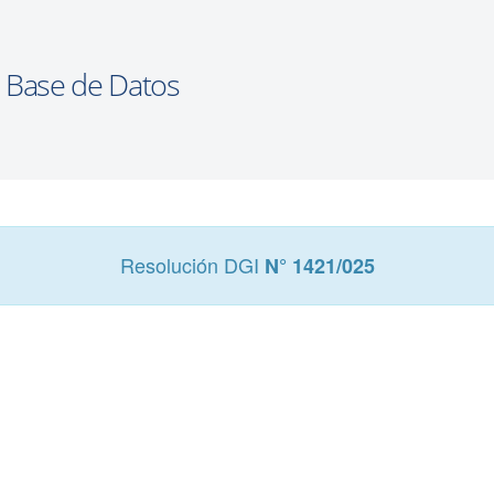
Resolución DGI
N° 1421/025