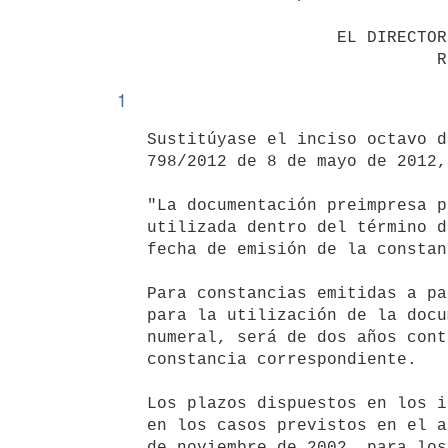
                      EL DIRECTOR GENERAL DE RENTAS

1
   Sustitúyase el inciso octavo del numeral 17°) de la Resolución N°

   798/2012 de 8 de mayo de 2012, por los siguientes:

   "La documentación preimpresa para estos casos, sólo podrá ser

   utilizada dentro del término de cinco años contados a partir de la

   fecha de emisión de la constancia.

   Para constancias emitidas a partir del 1° de octubre de 2025, el plazo

   para la utilización de la documentación preimpresa a que refiere este

   numeral, será de dos años contados a partir de la emisión de la

   constancia correspondiente.

   Los plazos dispuestos en los incisos anteriores no será de aplicación

   en los casos previstos en el artículo 1° del Decreto N° 463/002 de 29

   de noviembre de 2002, para los cuales podrá determinarse una fecha de
