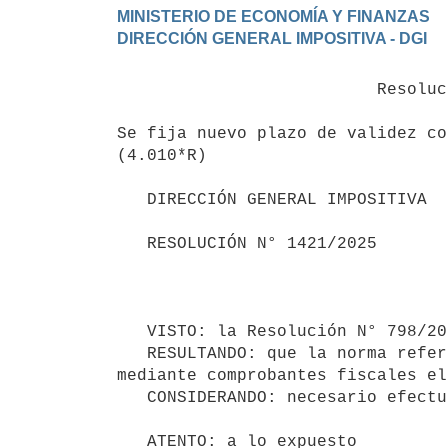
MINISTERIO DE ECONOMÍA Y FINANZAS

                          Resolución N° 1.421/2025

Se fija nuevo plazo de validez co
(4.010*R)

   DIRECCIÓN GENERAL IMPOSITIVA

   RESOLUCIÓN N° 1421/2025

                                          Montevideo, 28 de
   VISTO: la Resolución N° 798/2012 de 8 de mayo de 2012.

   RESULTANDO: que la norma referida estableció las condiciones que regulan el régimen de documentación 
mediante comprobantes fiscales el
   CONSIDERANDO: necesario efectuar algunas adecuaciones al mismo. 

   ATENTO: a lo expuesto
