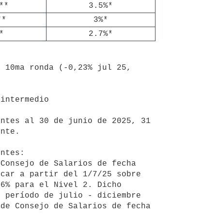
**
3.5%*
**
3%*
*
2.7%*