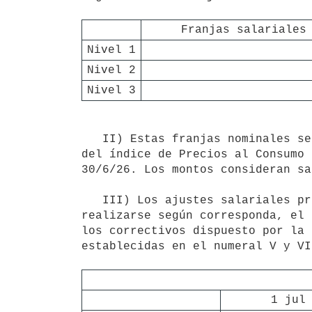
Franjas salariales
Nivel 1
Nivel 2
Nivel 3
   II) Estas franjas nominales serán actualizadas a los 12 meses de vigencia del acuerdo según la variación 
del índice de Precios al Consumo 
30/6/26. Los montos consideran sa
   III) Los ajustes salariales previstos en el acuerdo serán los que figuran en la siguiente tabla. Deberá 
realizarse según corresponda, el 
los correctivos dispuesto por la 
establecidas en el numeral V y VI
1 jul