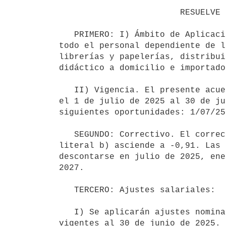
                        RESUELVE POR ACUERDO QUE:

   PRIMERO: I) Ámbito de Aplicación. Las normas del presente acuerdo tienen carácter nacional, abarcando a 
todo el personal dependiente de l
librerías y papelerías, distribui
didáctico a domicilio e importado
   II) Vigencia. El presente acuerdo tendrá una vigencia de dos años, abarcando el período comprendido entre 
el 1 de julio de 2025 al 30 de ju
siguientes oportunidades: 1/07/25
   SEGUNDO: Correctivo. El correctivo final el acuerdo de Consejo de Salarios de fecha 9/10/23, cláusula sexta 
literal b) asciende a -0,91. Las 
descontarse en julio de 2025, ene
2027.

   TERCERO: Ajustes salariales:

   I) Se aplicarán ajustes nominales diferenciales de acuerdo a las siguientes franjas de salarios nominales, 
vigentes al 30 de junio de 2025.
