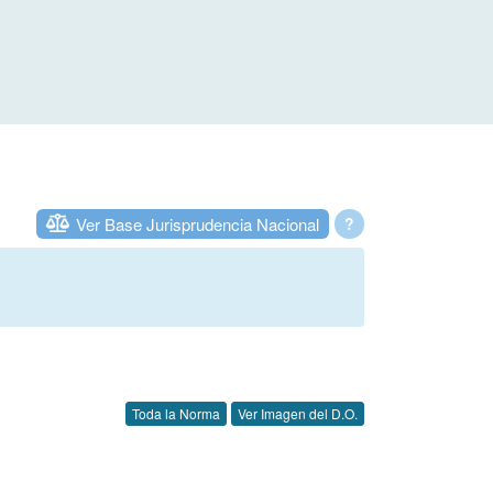
Ver Base Jurisprudencia Nacional
?
Toda la Norma
Ver Imagen del D.O.