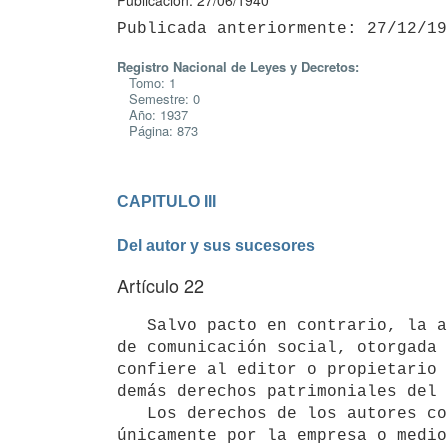
Publicación: 27/06/1940
Registro Nacional de Leyes y Decretos:
Tomo: 1
Semestre: 0
Año: 1937
Página: 873
CAPITULO III

Del autor y sus sucesores
Artículo 22
   Salvo pacto en contrario, la autorización para el uso de artículos en periódicos, revistas u otros medios 
de comunicación social, otorgada 
confiere al editor o propietario 
demás derechos patrimoniales del 
   Los derechos de los autores contratados bajo relación laboral se  presumen cedidos para utilizarlos 
únicamente por la empresa o medio