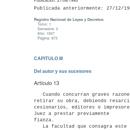
Publicación: 27/06/1940
Registro Nacional de Leyes y Decretos:
Tomo: 1
Semestre: 0
Año: 1937
Página: 873
CAPITULO III

Del autor y sus sucesores
Artículo 13
   Cuando concurran graves razones morales, el autor tendrá la facultad de 

retirar su obra, debiendo resarci
cesionarios, editores o impresore
Juez a prestar previamente 

fianza.

   La facultad que consagra este artículo es personal e intransferible.
