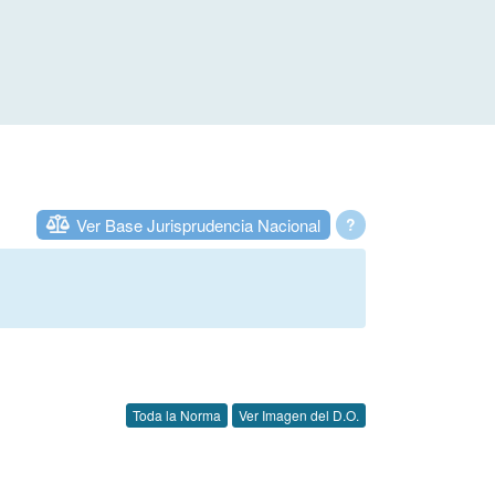
Ver Base Jurisprudencia Nacional
?
Toda la Norma
Ver Imagen del D.O.