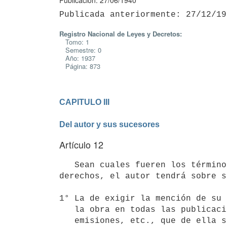
Publicación: 27/06/1940
Registro Nacional de Leyes y Decretos:
Tomo: 1
Semestre: 0
Año: 1937
Página: 873
CAPITULO III

Del autor y sus sucesores
Artículo 12
   Sean cuales fueren los términos del contrato de cesión o enajenación de 

derechos, el autor tendrá sobre s
1° La de exigir la mención de su 
   la obra en todas las publicaciones, ejecuciones, representaciones,    

   emisiones, etc., que de ella se hicieren;
