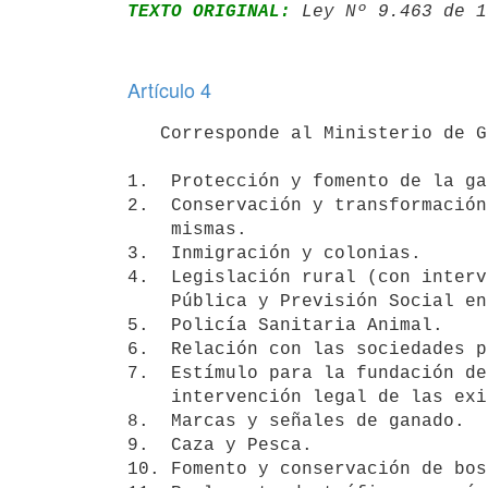
TEXTO ORIGINAL:
 Ley Nº 9.463 de 1
Artículo 4
   Corresponde al Ministerio de Ganadería y Agricultura:

1.  Protección y fomento de la ga
2.  Conservación y transformación
    mismas.

3.  Inmigración y colonias.

4.  Legislación rural (con interv
    Pública y Previsión Social en lo relativo a la reforma de Códigos).

5.  Policía Sanitaria Animal.

6.  Relación con las sociedades p
7.  Estímulo para la fundación de
    intervención legal de las existentes.

8.  Marcas y señales de ganado.

9.  Caza y Pesca.

10. Fomento y conservación de bos