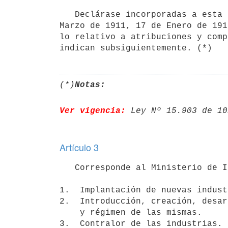
   Declárase incorporadas a esta ley las disposiciones vigentes de los decretos de 14 de Marzo de 1907, 9 de 
Marzo de 1911, 17 de Enero de 191
lo relativo a atribuciones y comp
indican subsiguientemente. (*)
(*)
Notas:
Ver vigencia:
 Ley Nº 15.903 de 10
Artículo 3
   Corresponde al Ministerio de Industrias y Trabajo:

1.  Implantación de nuevas indust
2.  Introducción, creación, desar
    y régimen de las mismas.

3.  Contralor de las industrias.
