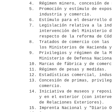
4.  Régimen minero, concesión de 
5.  Promoción y estímulo de expos
    industria y comercio.

6.  Estímulo para el desarrollo d
7.  Legislación relativa a la ind
    intervención del Ministerio de Instrucción Pública y Previsión Social 

    respecto de la reforma de Códigos).

8.  Tratados de comercio con las 
    los Ministerios de Hacienda y de Relaciones Exteriores).

9.  Privilegios y régimen de la M
    Ministerio de Defensa Nacional).

10. Marcas de fábrica y de comerc
11. Régimen de pesas y medidas.

12. Estadísticas comercial, indus
13. Concesión de primas, privileg
    comercio.

14. Iniciativa de museos y reposi
    y en el exterior (con intervención en este último caso, del Ministerio 

    de Relaciones Exteriores).

15. Imprenta Nacional y "Diario O