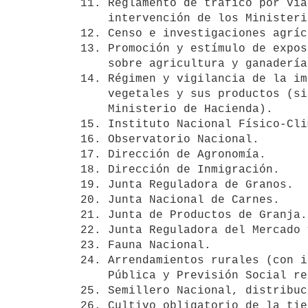
11. Reglamento de tráfico por vía
    intervención de los Ministerios de Industrias y Obras Públicas).

12. Censo e investigaciones agríc
13. Promoción y estímulo de expos
    sobre agricultura y ganadería.

14. Régimen y vigilancia de la im
    vegetales y sus productos (sin perjuicio de la intervención del 

    Ministerio de Hacienda).

15. Instituto Nacional Físico-Cli
16. Observatorio Nacional.

17. Dirección de Agronomía.

18. Dirección de Inmigración.

19. Junta Reguladora de Granos.

20. Junta Nacional de Carnes.

21. Junta de Productos de Granja.

22. Junta Reguladora del Mercado 
23. Fauna Nacional.

24. Arrendamientos rurales (con i
    Pública y Previsión Social respecto de la reforma de Códigos).

25. Semillero Nacional, distribuc
26. Cultivo obligatorio de la tie