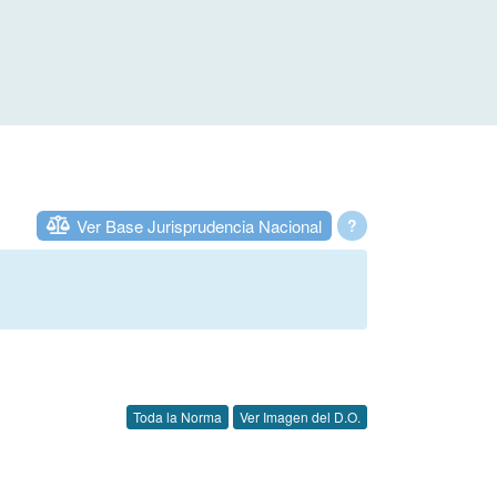
Ver Base Jurisprudencia Nacional
?
Toda la Norma
Ver Imagen del D.O.