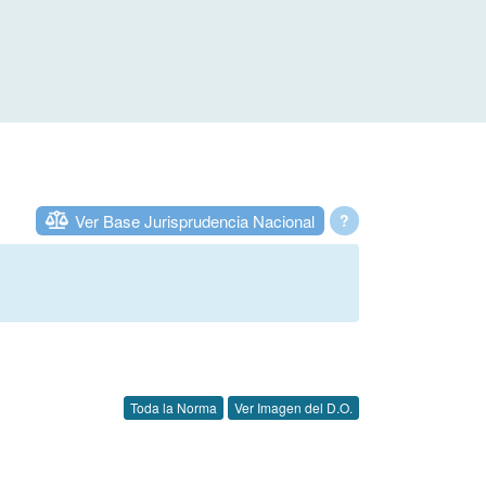
Ver Base Jurisprudencia Nacional
?
Toda la Norma
Ver Imagen del D.O.