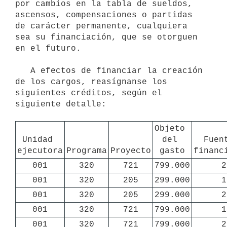
por cambios en la tabla de sueldos, 
ascensos, compensaciones o partidas 
de carácter permanente, cualquiera 
sea su financiación, que se otorguen 
en el futuro.

   A efectos de financiar la creación 
de los cargos, reasígnanse los 
siguientes créditos, según el 
siguiente detalle:

Objeto 
Unidad 
del 
Fuent
ejecutora
Programa
Proyecto
gasto
financ
001
320
721
799.000
2
001
320
205
299.000
1
001
320
205
299.000
2
001
320
721
799.000
1
001
320
721
799.000
2