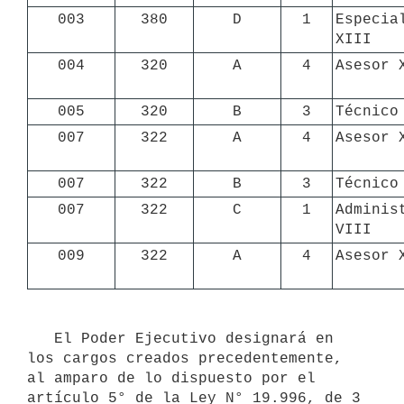
003
380
D
1
Especial
XIII
004
320
A
4
Asesor 
005
320
B
3
Técnico
007
322
A
4
Asesor 
007
322
B
3
Técnico
007
322
C
1
Administ
VIII
009
322
A
4
Asesor 
   El Poder Ejecutivo designará en 
los cargos creados precedentemente, 
al amparo de lo dispuesto por el 
artículo 5° de la Ley N° 19.996, de 3 