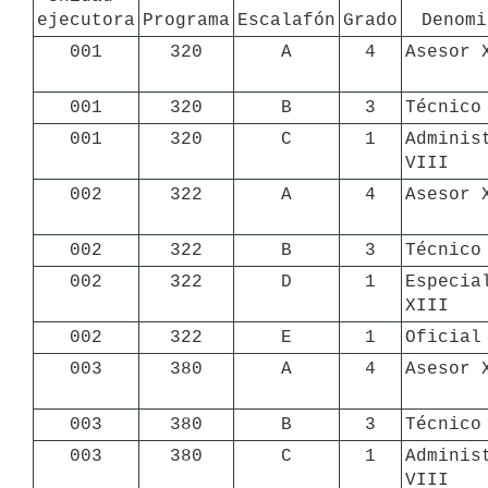
ejecutora
Programa
Escalafón
Grado
Denomi
001
320
A
4
Asesor 
001
320
B
3
Técnico
001
320
C
1
Administ
VIII
002
322
A
4
Asesor 
002
322
B
3
Técnico
002
322
D
1
Especial
XIII
002
322
E
1
Oficial
003
380
A
4
Asesor 
003
380
B
3
Técnico
003
380
C
1
Administ
VIII