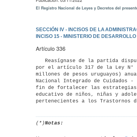
Publicación: 03/11/2022
El Registro Nacional de Leyes y Decretos del presen
SECCIÓN IV - INCISOS DE LA ADMINIST
INCISO 15 - MINISTERIO DE DESARROLLO
Artículo 336
   Reasígnase de la partida dispuesta por el artículo 233 de la Ley N° 19.535, de 25 de setiembre de 2017, y 
por el artículo 317 de la Ley N° 
millones de pesos uruguayos) anua
Nacional Integrado de Cuidados - 
fin de fortalecer las estrategias
educativo de niños, niñas y adole
(*)
Notas: