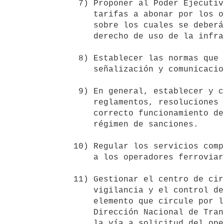
    7) Proponer al Poder Ejecutivo el establecimiento de los cánones y

       tarifas a abonar por los operadores habilitados y los criterios 

       sobre los cuales se deberán calcular los peajes a abonar por el 

       derecho de uso de la infraestructura ferroviaria.

    8) Establecer las normas que deberán cumplir los dispositivos de

       señalización y comunicaciones.

    9) En general, establecer y controlar el cumplimiento de los 

       reglamentos, resoluciones e instrucciones necesarias para el 

       correcto funcionamiento del modo ferroviario y su correspondiente 

       régimen de sanciones.

   10) Regular los servicios complementarios al transporte que se brinden 

       a los operadores ferroviarios.

   11) Gestionar el centro de circulación por la red ferroviaria, en la

       vigilancia y el control del desplazamiento de trenes y todo otro

       elemento que circule por la infraestructura ferroviaria. La 

       Dirección Nacional de Transporte Ferroviario autorizará el uso de 

       la vía a solicitud del operador ferroviario correspondiente, de 
