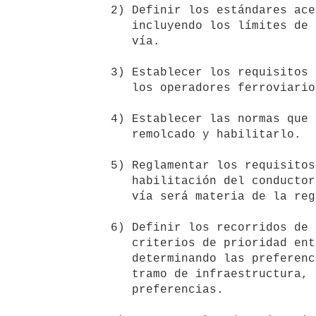
    2) Definir los estándares aceptables para la infraestructura, 

       incluyendo los límites de carga y velocidad en cada tramo de la 

       vía.

    3) Establecer los requisitos para ser operador ferroviario y habilitar

       los operadores ferroviarios que cumplan con dichos requisitos.

    4) Establecer las normas que deberá cumplir el material tractivo y

       remolcado y habilitarlo.

    5) Reglamentar los requisitos para ser conductor ferroviario. La

       habilitación del conductor ferroviario en los diferentes tramos de 

       vía será materia de la reglamentación.

    6) Definir los recorridos de cada operador en la red y establecer los

       criterios de prioridad entre los diferentes operadores, 

       determinando las preferencias sobre cada canal de circulación o 

       tramo de infraestructura, así como los límites a dichas 

       preferencias.
