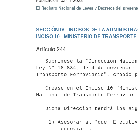
Publicación: 03/11/2022
El Registro Nacional de Leyes y Decretos del presen
SECCIÓN IV - INCISOS DE LA ADMINIST
INCISO 10 - MINISTERIO DE TRANSPORT
Artículo 244
   Suprímese la "Dirección Nacional de Transporte Ferroviario" creada por el literal A) del artículo 173 de la 
Ley N° 18.834, de 4 de noviembre 
Transporte Ferroviario", creado p
   Créase en el Inciso 10 "Ministerio de Transporte y Obras Públicas", la unidad ejecutora 010 "Dirección 
Nacional de Transporte Ferroviario
   Dicha Dirección tendrá los siguientes cometidos:

    1) Asesorar al Poder Ejecutivo en materia de política de transporte

       ferroviario.
