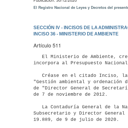
Publicación: 30/12/2020
El Registro Nacional de Leyes y Decretos del presen
SECCIÓN IV - INCISOS DE LA ADMINIST
INCISO 36 - MINISTERIO DE AMBIENTE
Artículo 511
   El Ministerio de Ambiente, creado por el artículo 291 de la Ley N° 19.889, de 9 de julio de 2020, se 
incorpora al Presupuesto Nacional
   Créase en el citado Inciso, la Unidad Ejecutora 001 "Dirección General de Secretaría", y en el programa 380 
"Gestión ambiental y ordenación d
de "Director General de Secretarí
de 7 de noviembre de 2012.

   La Contaduría General de la Nación habilitará los créditos correspondientes a los cargos de Ministro, 
Subsecretario y Director General 
19.889, de 9 de julio de 2020.
