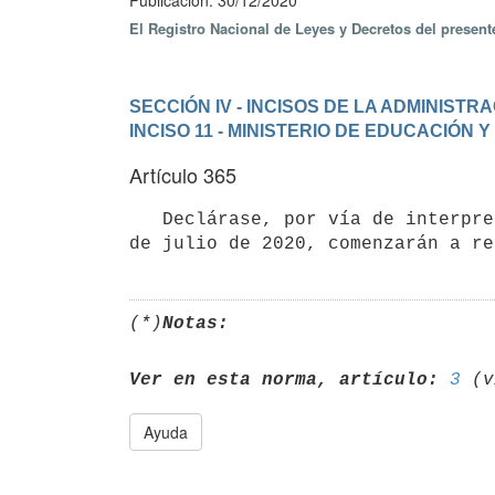
Publicación: 30/12/2020
El Registro Nacional de Leyes y Decretos del presen
SECCIÓN IV - INCISOS DE LA ADMINIST
INCISO 11 - MINISTERIO DE EDUCACIÓN 
Artículo 365
   Declárase, por vía de interpretación auténtica, que los artículos 175, 176 y 179 de la Ley N° 19.889, de 9 
(*)
Notas:
Ver en esta norma, artículo:
3
Ayuda