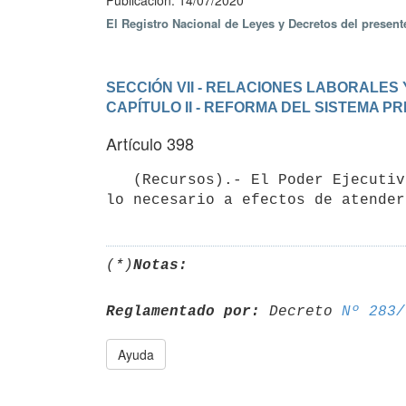
Publicación: 14/07/2020
El Registro Nacional de Leyes y Decretos del presen
SECCIÓN VII - RELACIONES LABORALES
CAPÍTULO II - REFORMA DEL SISTEMA P
Artículo 398
   (Recursos).- El Poder Ejecutivo facilitará la infraestructura de funcionamiento de la Comisión y dispondrá 
lo necesario a efectos de atender
(*)
Notas:
Reglamentado por:
 Decreto 
Nº 283/
Ayuda