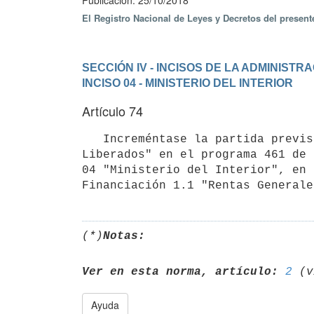
Publicación: 25/10/2018
El Registro Nacional de Leyes y Decretos del presen
SECCIÓN IV - INCISOS DE LA ADMINIST
INCISO 04 - MINISTERIO DEL INTERIOR
Artículo 74
   Increméntase la partida prevista en el objeto del gasto 554.035 "Patronato Nacional de Encarcelados y 
Liberados" en el programa 461 de 
04 "Ministerio del Interior", en 
(*)
Notas:
Ver en esta norma, artículo:
2
Ayuda