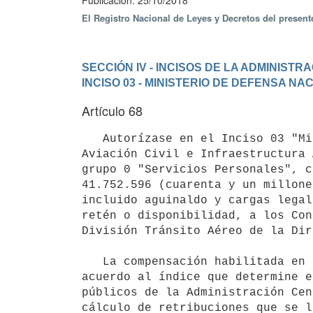
Publicación: 25/10/2018
El Registro Nacional de Leyes y Decretos del presen
SECCIÓN IV - INCISOS DE LA ADMINIST
INCISO 03 - MINISTERIO DE DEFENSA NA
Artículo 68
   Autorízase en el Inciso 03 "Ministerio de Defensa Nacional", unidad ejecutora 041 "Dirección Nacional 
Aviación Civil e Infraestructura 
grupo 0 "Servicios Personales", c
41.752.596 (cuarenta y un millone
incluido aguinaldo y cargas legal
retén o disponibilidad, a los Con
División Tránsito Aéreo de la Dir
   La compensación habilitada en el inciso anterior estará sujeta a montepío, se ajustará anualmente de 
acuerdo al índice que determine e
públicos de la Administración Cen
cálculo de retribuciones que se l