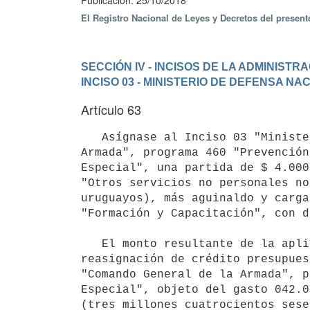
Publicación: 25/10/2018
El Registro Nacional de Leyes y Decretos del presen
SECCIÓN IV - INCISOS DE LA ADMINIST
INCISO 03 - MINISTERIO DE DEFENSA NA
Artículo 63
   Asígnase al Inciso 03 "Ministerio de Defensa Nacional", unidad ejecutora 018 "Comando General de la 
Armada", programa 460 "Prevención
Especial", una partida de $ 4.000
"Otros servicios no personales no
uruguayos), más aguinaldo y carga
"Formación y Capacitación", con d
   El monto resultante de la aplicación de lo dispuesto en el inciso anterior, se financiará con la 
reasignación de crédito presupues
"Comando General de la Armada", p
Especial", objeto del gasto 042.0