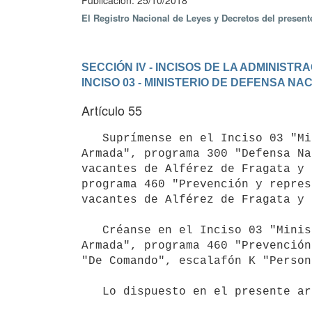
Publicación: 25/10/2018
El Registro Nacional de Leyes y Decretos del presen
SECCIÓN IV - INCISOS DE LA ADMINIST
INCISO 03 - MINISTERIO DE DEFENSA NA
Artículo 55
   Suprímense en el Inciso 03 "Ministerio de Defensa Nacional", unidad ejecutora 018 "Comando General de la 
Armada", programa 300 "Defensa Na
vacantes de Alférez de Fragata y 
programa 460 "Prevención y repres
vacantes de Alférez de Fragata y 
   Créanse en el Inciso 03 "Ministerio de Defensa Nacional", unidad ejecutora 018 "Comando General de la 
Armada", programa 460 "Prevención
"De Comando", escalafón K "Person