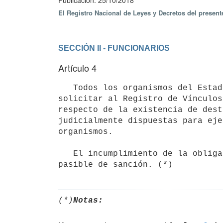
Publicación: 25/10/2018
El Registro Nacional de Leyes y Decretos del presen
SECCIÓN II - FUNCIONARIOS
Artículo 4
   Todos los organismos del Estado, previo a cualquier contratación o designación de personas, deberán 
solicitar al Registro de Vínculos
respecto de la existencia de dest
judicialmente dispuestas para eje
organismos.

   El incumplimiento de la obligación dispuesta en el inciso precedente, configurará falta administrativa, 
(*)
Notas: