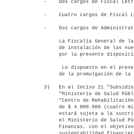
   -    Dos cargos de Fiscal Letrado Departamental escalafón "N".

   -    Cuatro cargos de Fiscal Letrado Adscripto escalafón "N".

   -    Dos cargos de Administrativo I escalafón "AD" grado II.

        La Fiscalía General de la Nación determinará la ubicación y fecha

        de instalación de las nuevas Fiscalías Departamentales creadas

        por la presente disposición y fijará el régimen de turnos.

         Lo dispuesto en el presente numeral entrará en vigencia a partir

        de la promulgación de la presente ley.

   3)   En el Inciso 21 "Subsidios y Subvenciones", unidad ejecutora 012

        "Ministerio de Salud Pública", en el objeto del gasto 553.038

        "Centro de Rehabilitación Maldonado - CEREMA", una partida anual

        de $ 4.000.000 (cuatro millones de pesos uruguayos), la cual

        estará sujeta a la suscripción y cumplimiento de un convenio con

        el Ministerio de Salud Pública y el Ministerio de Economía y

        Finanzas, con el objetivo de contribuir a la mejora de gestión y

        sustentabilidad financiera del centro.
