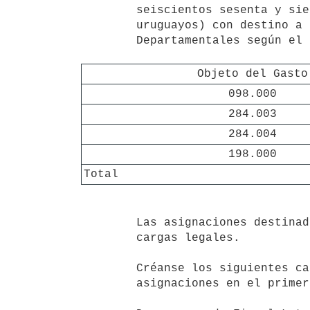
        seiscientos sesenta y siete mil quinientos ochenta y tres pesos

        uruguayos) con destino a la creación de dos Fiscalías

        Departamentales según el siguiente detalle:

Objeto del Gasto
098.000
284.003
284.004
198.000
Total
        Las asignaciones destinadas a remuneraciones incluyen aguinaldo y

        cargas legales.

        Créanse los siguientes cargos, que serán financiados con las

        asignaciones en el primer inciso del presente numeral:
