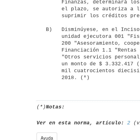
        Finanzas, determinará los objetos del gasto a disminuir. Vencido

        el plazo, se autoriza a la Contaduría General de la Nación a

        suprimir los créditos presupuestales por el monto establecido.

   B)   Disminúyese, en el Inciso 33 "Fiscalía General de la Nación",

        unidad ejecutora 001 "Fiscalía General de la Nación", programa

        200 "Asesoramiento, cooperación y representación", en la

        Financiación 1.1 "Rentas Generales", objeto del gasto 299.000

        "Otros servicios personales no incluidos en los anteriores", por

        un monto de $ 3.332.417 (tres millones trescientos treinta y dos

        mil cuatrocientos diecisiete pesos uruguayos) en el ejercicio

        2018. (*)

(*)
Notas:
Ver en esta norma, artículo:
2
Ayuda