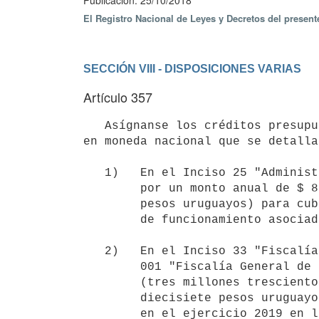
Publicación: 25/10/2018
El Registro Nacional de Leyes y Decretos del presen
SECCIÓN VIII - DISPOSICIONES VARIAS
Artículo 357
   Asígnanse los créditos presupuestales con cargo a la Financiación 1.1, "Rentas Generales", por los importes 
en moneda nacional que se detallan
   1)   En el Inciso 25 "Administración Nacional de Educación Pública",

        por un monto anual de $ 82.000.000 (ochenta y dos millones de

        pesos uruguayos) para cubrir servicios personales y otros gastos

        de funcionamiento asociados a nuevos espacios educativos.

   2)   En el Inciso 33 "Fiscalía General de la Nación", unidad ejecutora

        001 "Fiscalía General de la Nación", por un monto de $ 3.332.417

        (tres millones trescientos treinta y dos mil cuatrocientos

        diecisiete pesos uruguayos) en el ejercicio 2018, e increméntase

        en el ejercicio 2019 en la suma de $ 10.667.583 (diez millones
