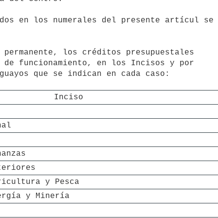
Inciso
nal
nanzas
teriores
ricultura y Pesca
ergía y Minería