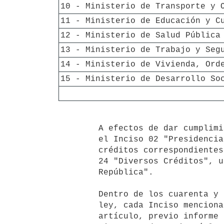
10 - Ministerio de Transporte y 
11 - Ministerio de Educación y C
12 - Ministerio de Salud Pública
13 - Ministerio de Trabajo y Seg
14 - Ministerio de Vivienda, Ord
15 - Ministerio de Desarrollo So
        A efectos de dar cumplimiento a lo dispuesto precedentemente, en

        el Inciso 02 "Presidencia de la República" se podrá disminuir

        créditos correspondientes a gastos de funcionamiento del Inciso

        24 "Diversos Créditos", unidad ejecutora 02 "Presidencia de la

        República".

        Dentro de los cuarenta y cinco días de vigencia de la presente

        ley, cada Inciso mencionado en el literal A) del presente

        artículo, previo informe favorable del Ministerio de Economía y
