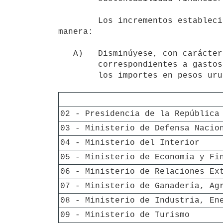
        Los incrementos establecidos en los numerales del presente artícul se financiarán de la siguiente 
manera:

   A)   Disminúyese, con carácter permanente, los créditos presupuestales

        correspondientes a gastos de funcionamiento, en los Incisos y por

        los importes en pesos uruguayos que se indican en cada caso:

02 - Presidencia de la República
03 - Ministerio de Defensa Nacio
04 - Ministerio del Interior
05 - Ministerio de Economía y Fi
06 - Ministerio de Relaciones Ex
07 - Ministerio de Ganadería, Ag
08 - Ministerio de Industria, En
09 - Ministerio de Turismo