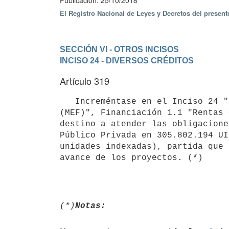
Publicación: 25/10/2018
El Registro Nacional de Leyes y Decretos del presen
SECCIÓN VI - OTROS INCISOS
INCISO 24 - DIVERSOS CRÉDITOS
Artículo 319
   Increméntase en el Inciso 24 "Diversos Créditos", unidad ejecutora 024 "Dirección General de Secretaría 
(MEF)", Financiación 1.1 "Rentas 
destino a atender las obligacione
Público Privada en 305.802.194 UI
unidades indexadas), partida que 
avance de los proyectos. (*)

(*)
Notas: