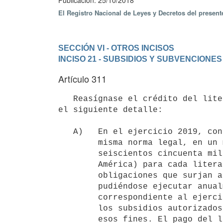
Publicación: 25/10/2018
El Registro Nacional de Leyes y Decretos del presen
SECCIÓN VI - OTROS INCISOS
INCISO 21 - SUBSIDIOS Y SUBVENCIONES
Artículo 311
   Reasígnase el crédito del literal C) del artículo 6° de la Ley N° 18.846, de 25 de noviembre de 2011, según 
el siguiente detalle:

   A)   En el ejercicio 2019, con destino a los literales A) y B) de la

        misma norma legal, en un monto de US$ 1.650.000 (un millón

        seiscientos cincuenta mil dólares de los Estados Unidos de

        América) para cada literal, a efectos de financiar las

        obligaciones que surjan a partir de dicho ejercicio, no

        pudiéndose ejecutar anualmente un monto superior al

        correspondiente al ejercicio 2018, prorrogándose la vigencia de

        los subsidios autorizados hasta agotarse los fondos dispuestos a

        esos fines. El pago del literal A se realizará considerando
