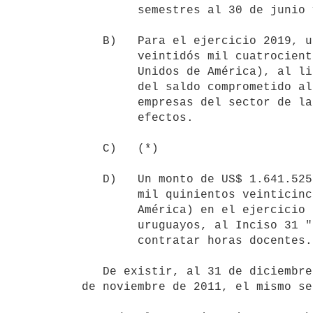
        semestres al 30 de junio y 31 de diciembre de cada año.

   B)   Para el ejercicio 2019, un monto de US$ 322.442 (trescientos

        veintidós mil cuatrocientos cuarenta y dos dólares de los Estados

        Unidos de América), al literal A), a efectos de realizar el pago

        del saldo comprometido al cierre del ejercicio 2018 a las

        empresas del sector de la vestimenta que aplicaron a esos

        efectos.

   C)   (*)

   D)   Un monto de US$ 1.641.525 (un millón seiscientos cuarenta y un

        mil quinientos veinticinco dólares de los Estados Unidos de

        América) en el ejercicio 2019, en su equivalente en pesos

        uruguayos, al Inciso 31 "Universidad Tecnológica", a fin de

        contratar horas docentes.

   De existir, al 31 de diciembre de 2018, saldo en el literal C) del artículo 6° de la Ley N° 18.846, de 25 
de noviembre de 2011, el mismo se