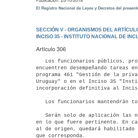
Publicación: 25/10/2018
El Registro Nacional de Leyes y Decretos del presen
SECCIÓN V - ORGANISMOS DEL ARTÍCULO
INCISO 35 - INSTITUTO NACIONAL DE I
Artículo 306
   Los funcionarios públicos, provenientes de organismos integrantes del presupuesto nacional que se 
encuentren desempeñando tareas en
programa 461 "Gestión de la priva
Uruguay" o en el Inciso 35 "Insti
incorporación definitiva al Incis
   Los funcionarios mantendrán todos los derechos funcionales y retributivos de su oficina de origen.

   Serán solo de aplicación las normas de adecuación presupuestal y de incorporación vigentes en la materia, 
en lo que fuere pertinente. En ca
al de origen, quedará habilitado 
que corresponda.
