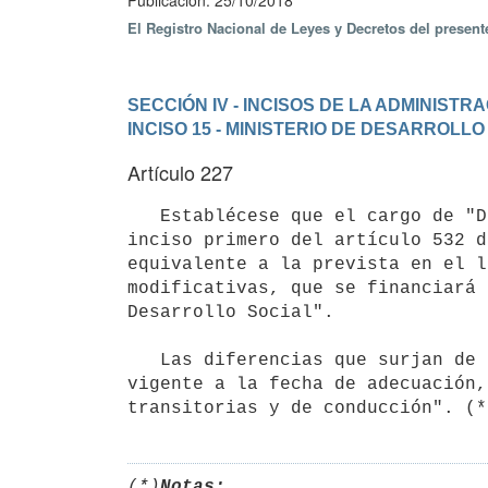
Publicación: 25/10/2018
El Registro Nacional de Leyes y Decretos del presen
SECCIÓN IV - INCISOS DE LA ADMINIST
INCISO 15 - MINISTERIO DE DESARROLLO
Artículo 227
   Establécese que el cargo de "Director Nacional de Economía Social e Integración Laboral", creado por el 
inciso primero del artículo 532 d
equivalente a la prevista en el l
modificativas, que se financiará 
Desarrollo Social".

   Las diferencias que surjan de adecuar la remuneración dispuesta en el Inciso precedente, respecto de la 
vigente a la fecha de adecuación,
(*)
Notas: