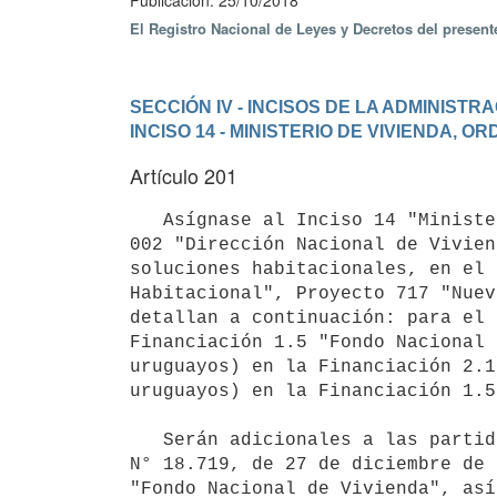
Publicación: 25/10/2018
El Registro Nacional de Leyes y Decretos del presen
SECCIÓN IV - INCISOS DE LA ADMINIST
INCISO 14 - MINISTERIO DE VIVIENDA, 
Artículo 201
   Asígnase al Inciso 14 "Ministerio de Vivienda, Ordenamiento Territorial y Medio Ambiente", unidad ejecutora 
002 "Dirección Nacional de Vivien
soluciones habitacionales, en el 
Habitacional", Proyecto 717 "Nuev
detallan a continuación: para el 
Financiación 1.5 "Fondo Nacional 
uruguayos) en la Financiación 2.1
uruguayos) en la Financiación 1.5
   Serán adicionales a las partidas resultantes de la aplicación de lo dispuesto en el artículo 605 de la Ley 
N° 18.719, de 27 de diciembre de 
"Fondo Nacional de Vivienda", así