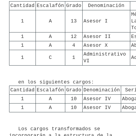
Cantidad
Escalafón
Grado
Denominación
M
1
A
13
Asesor I
L
T
1
A
12
Asesor II
E
1
A
4
Asesor X
A
Administrativo 
1
C
1
A
VI
Cantidad
Escalafón
Grado
Denominación
Ser
1
A
10
Asesor IV
Abog
1
A
10
Asesor IV
Abog
   Los cargos transformados se 
incorporarán a la estructura de la 