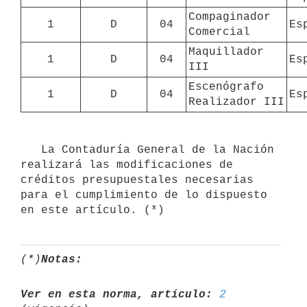
Compaginador 
1
D
04
Es
Comercial
Maquillador 
1
D
04
Es
III
Escenógrafo 
1
D
04
Es
Realizador III
   La Contaduría General de la Nación 
realizará las modificaciones de 
créditos presupuestales necesarias 
para el cumplimiento de lo dispuesto 
(*)
Notas:
Ver en esta norma, artículo:
2