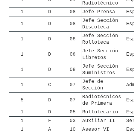
Radiotécnico
1
D
08
Jefe Prensa
Es
Jefe Sección 
1
D
08
Es
Discoteca
Jefe Sección 
1
D
08
Es
Rolloteca
Jefe Sección 
1
D
08
Es
Libretos
Jefe Sección 
1
D
08
Es
Suministros
Jefe de 
1
C
07
Ad
Sección
Radiotécnicos 
5
D
07
Es
de Primera
1
D
05
Rollotecario
Es
1
F
03
Auxiliar II
Se
1
A
10
Asesor VI
Es