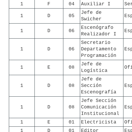
1
F
04
Auxiliar I
Se
Jefe de 
1
D
05
Es
Swicher
Escenógrafo 
1
D
06
Es
Realizador I
Secretario 
1
D
06
Departamento 
Es
Programación
Jefe de 
1
E
08
Of
Logística
Jefe de 
1
D
08
Sección 
Es
Escenografía
Jefe Sección 
1
D
08
Comunicación 
Es
Institucional
1
E
01
Electricista
Of
1
D
01
Editor
Es