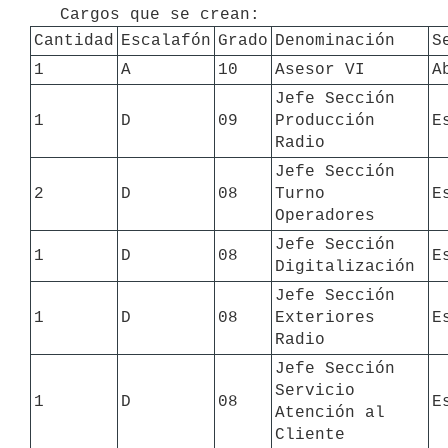
Cantidad
Escalafón
Grado
Denominación
S
1
A
10
Asesor VI
A
Jefe Sección 
1
D
09
Producción 
E
Radio
Jefe Sección 
2
D
08
Turno 
E
Operadores
Jefe Sección 
1
D
08
E
Digitalización
Jefe Sección 
1
D
08
Exteriores 
E
Radio
Jefe Sección 
Servicio 
1
D
08
E
Atención al 
Cliente