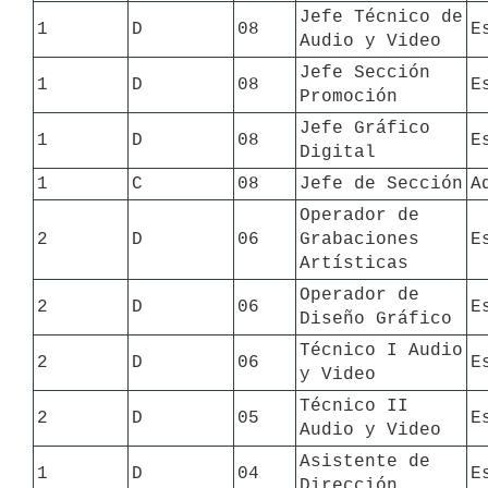
Jefe Técnico de 
1
D
08
E
Audio y Video
Jefe Sección 
1
D
08
E
Promoción
Jefe Gráfico 
1
D
08
E
Digital
1
C
08
Jefe de Sección
A
Operador de 
2
D
06
Grabaciones 
E
Artísticas
Operador de 
2
D
06
E
Diseño Gráfico
Técnico I Audio 
2
D
06
E
y Video
Técnico II 
2
D
05
E
Audio y Video
Asistente de 
1
D
04
E
Dirección