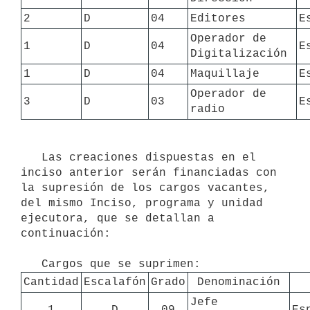
2
D
04
Editores
E
Operador de 
1
D
04
E
Digitalización 
1
D
04
Maquillaje
E
Operador de 
3
D
03
E
radio
   Las creaciones dispuestas en el 
inciso anterior serán financiadas con 
la supresión de los cargos vacantes, 
del mismo Inciso, programa y unidad 
ejecutora, que se detallan a 
continuación:

Cantidad
Escalafón
Grado
Denominación
Jefe 
1
D
09
Es