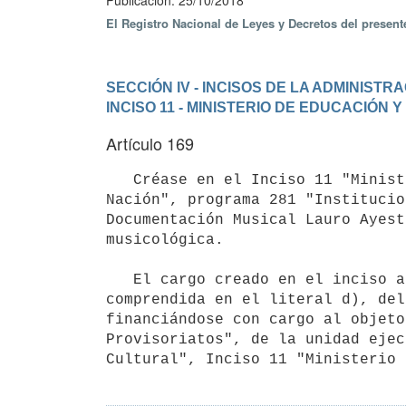
Publicación: 25/10/2018
El Registro Nacional de Leyes y Decretos del presen
SECCIÓN IV - INCISOS DE LA ADMINIST
INCISO 11 - MINISTERIO DE EDUCACIÓN 
Artículo 169
   Créase en el Inciso 11 "Ministerio de Educación y Cultura", unidad ejecutora 007 "Archivo General de la 
Nación", programa 281 "Institucio
Documentación Musical Lauro Ayest
musicológica.

   El cargo creado en el inciso anterior, tendrá carácter de particular confianza y su remuneración estará 
comprendida en el literal d), del
financiándose con cargo al objeto
Provisoriatos", de la unidad ejec