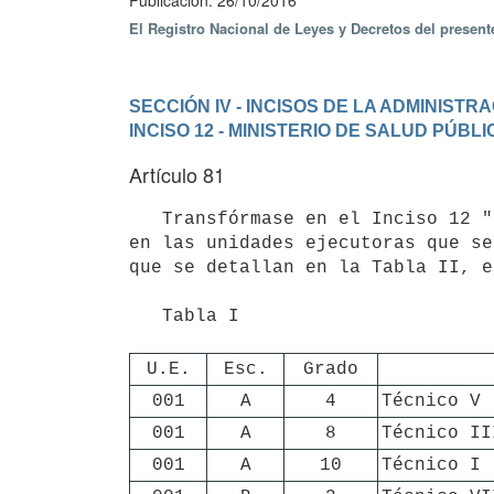
Publicación: 26/10/2016
El Registro Nacional de Leyes y Decretos del presen
SECCIÓN IV - INCISOS DE LA ADMINIST
INCISO 12 - MINISTERIO DE SALUD PÚBLI
Artículo 81
   Transfórmase en el Inciso 12 "Ministerio de Salud Pública", a partir de la promulgación de la presente ley, 
en las unidades ejecutoras que se
que se detallan en la Tabla II, e
   Tabla I

U.E.
Esc.
Grado
001
A
4
Técnico V
001
A
8
Técnico II
001
A
10
Técnico I