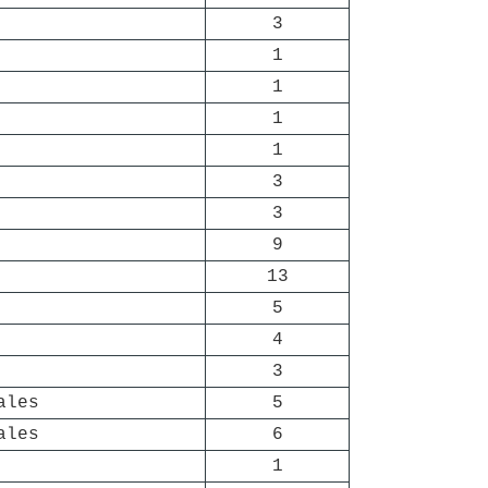
3
1
1
1
1
3
3
9
13
5
4
3
ales
5
ales
6
1