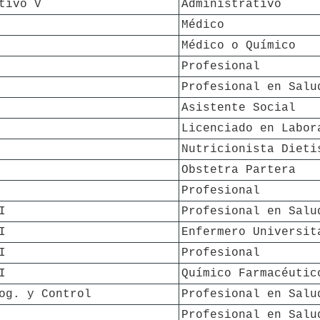
tivo V
Administrativo
Médico
Médico o Químico
Profesional
Profesional en Salu
Asistente Social
Licenciado en Labor
Nutricionista Dieti
Obstetra Partera
Profesional
I
Profesional en Salu
I
Enfermero Universit
I
Profesional
I
Químico Farmacéutic
og. y Control
Profesional en Salu
Profesional en Salu