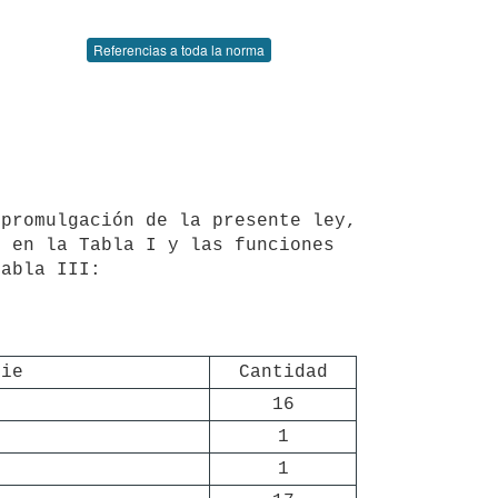
Referencias a toda la norma
 en la Tabla I y las funciones 
abla III:

rie
Cantidad
16
1
1