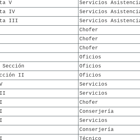
ta V
Servicios Asistenci
ta IV
Servicios Asistenci
ta III
Servicios Asistenci
Chofer
Chofer
Chofer
Oficios
 Sección
Oficios
cción II
Oficios
V
Servicios
II
Servicios
I
Chofer
I
Conserjería
I
Servicios
Conserjería
I
Técnico