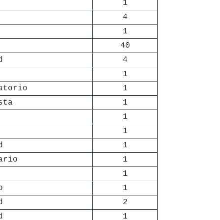
1
4
1
40
d
4
1
atorio
1
sta
1
1
1
d
1
ario
1
1
o
1
d
2
d
1