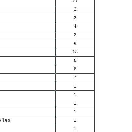
17
2
2
4
2
8
13
6
6
7
1
1
1
1
ales
1
1