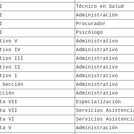
I
Técnico en Salud
I
Administración
I
Procurador
I
Psicólogo
tivo V
Administrativo
tivo IV
Administrativo
tivo III
Administrativo
tivo II
Administrativo
tivo I
Administrativo
 Sección
Administrativo
cción
Administrativo
ta VII
Especialización
ta VII
Servicios Asistenci
ta VI
Servicios Asistenci
ta V
Administración