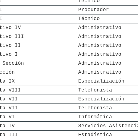
I
Técnico
I
Procurador
I
Técnico
tivo IV
Administrativo
tivo III
Administrativo
tivo II
Administrativo
tivo I
Administrativo
 Sección
Administrativo
cción
Administrativo
ta IX
Especialización
ta VIII
Telefonista
ta VII
Especialización
ta VII
Telefonista
ta VI
Informática
ta IV
Servicios Asistenci
ta III
Estadística