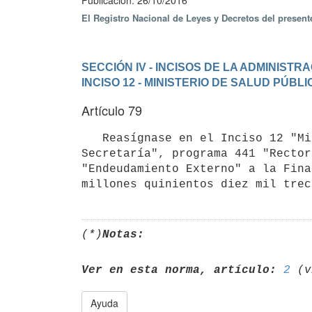
Publicación: 26/10/2016
El Registro Nacional de Leyes y Decretos del presen
SECCIÓN IV - INCISOS DE LA ADMINIST
INCISO 12 - MINISTERIO DE SALUD PÚBLI
Artículo 79
   Reasígnase en el Inciso 12 "Ministerio de Salud Pública", unidad ejecutora 001 "Dirección General de 
Secretaría", programa 441 "Rector
"Endeudamiento Externo" a la Fina
(*)
Notas:
Ver en esta norma, artículo:
2
Ayuda