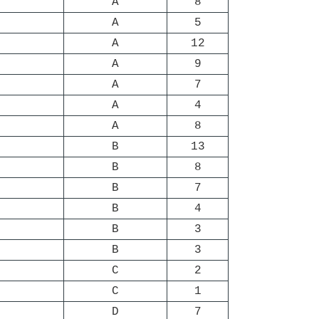
A
8
A
5
A
12
A
9
A
7
A
4
A
8
B
13
B
8
B
7
B
4
B
3
B
3
C
2
C
1
D
7