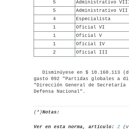
5
Administrativo VII
5
Administrativo VII
4
Especialista
1
Oficial VI
1
Oficial V
1
Oficial IV
2
Oficial III
   Disminúyese en $ 10.160.113 (diez millones ciento sesenta mil ciento trece pesos uruguayos) el objeto del 
gasto 092 "Partidas globales a di
"Dirección General de Secretaría 
(*)
Notas:
Ver en esta norma, artículo:
2