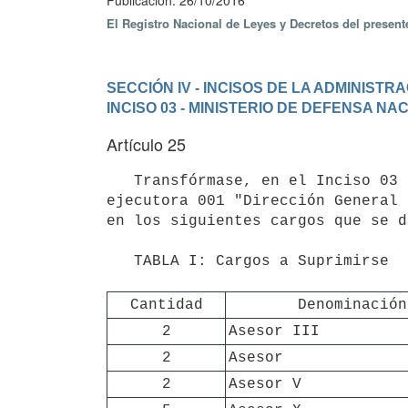
Publicación: 26/10/2016
El Registro Nacional de Leyes y Decretos del presen
SECCIÓN IV - INCISOS DE LA ADMINIST
INCISO 03 - MINISTERIO DE DEFENSA NA
Artículo 25
   Transfórmase, en el Inciso 03 "Ministerio de Defensa Nacional", programa 300 "Defensa Nacional", unidad 
ejecutora 001 "Dirección General 
en los siguientes cargos que se d
   TABLA I: Cargos a Suprimirse

Cantidad
Denominación
2
Asesor III
2
Asesor
2
Asesor V