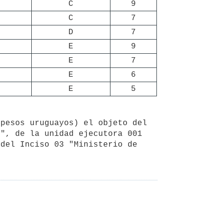
C
9
C
7
D
7
E
9
E
7
E
6
E
5
", de la unidad ejecutora 001 
del Inciso 03 "Ministerio de 