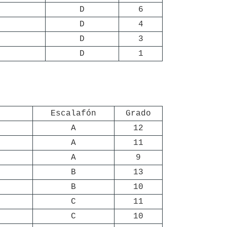
D
6
D
4
D
3
D
1
Escalafón
Grado
A
12
A
11
A
9
B
13
B
10
C
11
C
10