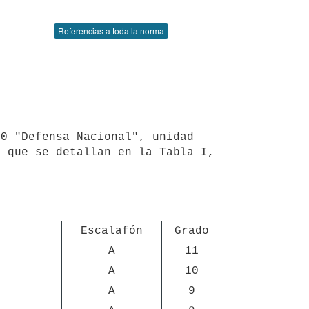
Referencias a toda la norma
 que se detallan en la Tabla I, 
Escalafón
Grado
A
11
A
10
A
9