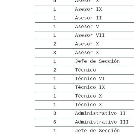
5
Asesor X
1
Asesor IX
1
Asesor II
1
Asesor V
1
Asesor VII
2
Asesor X
3
Asesor X
1
Jefe de Sección
2
Técnico
1
Técnico VI
1
Técnico IX
1
Técnico X
1
Técnico X
3
Administrativo II
6
Administrativo III
1
Jefe de Sección