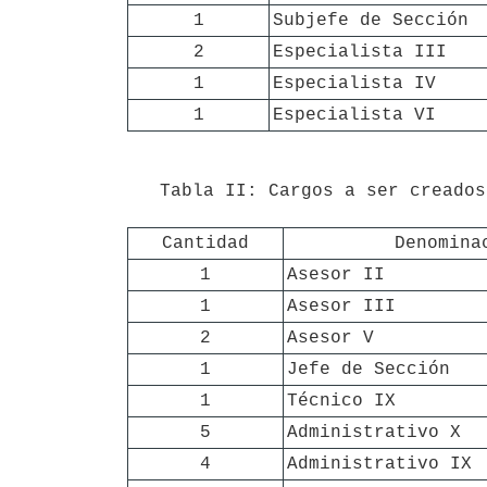
1
Subjefe de Sección
2
Especialista III
1
Especialista IV
1
Especialista VI
   Tabla II: Cargos a ser creados

Cantidad
Denomina
1
Asesor II
1
Asesor III
2
Asesor V
1
Jefe de Sección
1
Técnico IX
5
Administrativo X
4
Administrativo IX