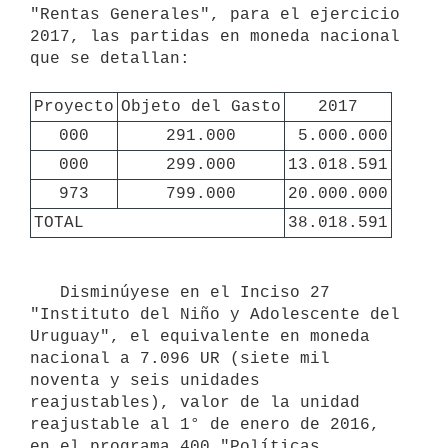
"Rentas Generales", para el ejercicio 
2017, las partidas en moneda nacional 
que se detallan:

Proyecto
Objeto del Gasto
2017
000
291.000
5.000.000
000
299.000
13.018.591
973
799.000
20.000.000
TOTAL
38.018.591
   Disminúyese en el Inciso 27 
"Instituto del Niño y Adolescente del 
Uruguay", el equivalente en moneda 
nacional a 7.096 UR (siete mil 
noventa y seis unidades 
reajustables), valor de la unidad 
reajustable al 1° de enero de 2016, 
en el programa 400 "Políticas 