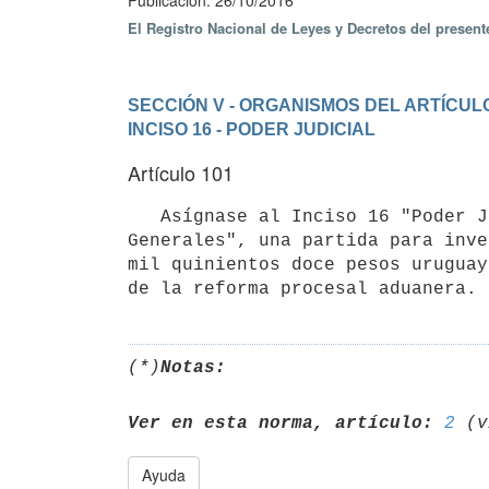
Publicación: 26/10/2016
El Registro Nacional de Leyes y Decretos del presen
SECCIÓN V - ORGANISMOS DEL ARTÍCULO
INCISO 16 - PODER JUDICIAL
Artículo 101
   Asígnase al Inciso 16 "Poder Judicial", unidad ejecutora 101 "Poder Judicial", Financiación 1.1 "Rentas 
Generales", una partida para inve
mil quinientos doce pesos uruguay
(*)
Notas:
Ver en esta norma, artículo:
2
Ayuda