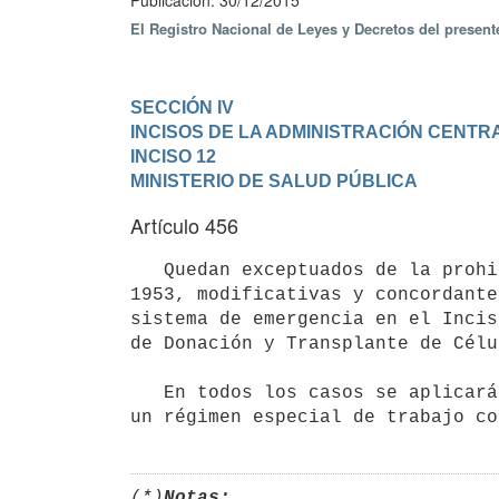
Publicación: 30/12/2015
El Registro Nacional de Leyes y Decretos del presen
SECCIÓN IV

INCISOS DE LA ADMINISTRACIÓN CENTR
INCISO 12

MINISTERIO DE SALUD PÚBLICA
Artículo 456
   Quedan exceptuados de la prohibición establecida en el artículo 32 de la Ley N° 11.923, de 27 de marzo de 
1953, modificativas y concordante
sistema de emergencia en el Incis
de Donación y Transplante de Célu
   En todos los casos se aplicará el límite de ochenta horas semanales de labor. Dichas contrataciones tendrán 
un régimen especial de trabajo co
(*)
Notas: